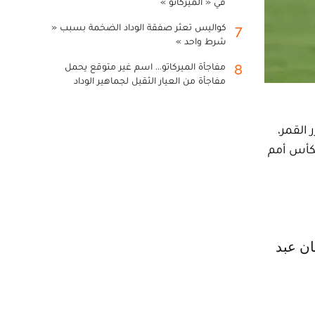
في « الميركاتو »
كواليس تعثر صفقة الوداد الضخمة بسبب «
7
شرط واحد »
مفاجأة الميركاتو... اسم غير متوقع يحمل
8
مفاجأة من العيار الثقيل لجماهير الوداد
 القمر،
أول لكأس أمم