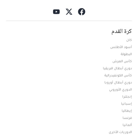
كرة القدم
كان
أسود الأطلس
البطولة
كأس العرش
دوري أبطال افريقيا
كأس الكونفيدرالية
دوري أبطال أوروبا
الدوري الأوروبي
إنجلترا
إسبانيا
إيطاليا
فرنسا
ألمانيا
الدوريات الأخرى