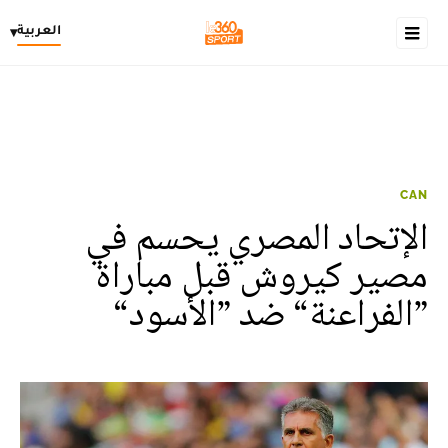
العربية
▾
CAN
الإتحاد المصري يحسم في
مصير كيروش قبل مباراة
”الفراعنة“ ضد ”الأسود“