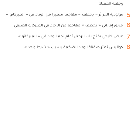
وجهته المقبلة
5
مولودية الجزائر « يخطف » مهاجما متميزا من الوداد في « الميركاتو »
6
فريق إماراتي « يخطف » مهاجما من الرجاء في الميركاتو الصيفي
7
عرض خارجي يفتح باب الرحيل أمام نجم الوداد في « الميركاتو »
8
كواليس تعثر صفقة الوداد الضخمة بسبب « شرط واحد »