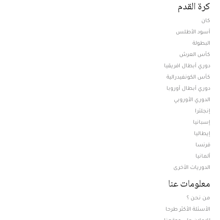
كرة القدم
كان
أسود الأطلس
البطولة
كأس العرش
دوري أبطال افريقيا
كأس الكونفيدرالية
دوري أبطال أوروبا
الدوري الأوروبي
إنجلترا
إسبانيا
إيطاليا
فرنسا
ألمانيا
الدوريات الأخرى
معلومات عنا
من نحن ؟
الأسئلة الأكثر طرحا
للإعلان على موقعنا