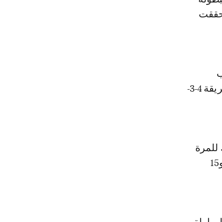
ة وحققت
ب
أصحاب الأرض بعدما كانت المفاجأة الاولى أمام الكاميرون التي لعبت بطريقة 4-3-
 للمرة
الرابعة عشرة، وخاض حتى الان 75 مباراة فاز في 37 منها مقابل 22 تعادلا و15