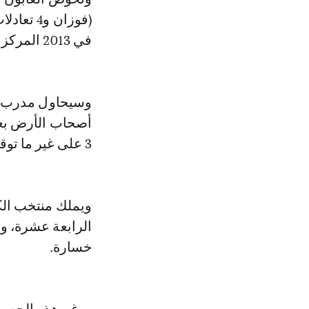
في 2013 المركز الثاني بخسارتها امام نيجيريا صفر-1 في المباراة النهائية.
وسيحاول مدرب بو
3 على غير ما توقعها 4-4-2 حسب قوله.
ويملك منتخب الكا
خسارة.