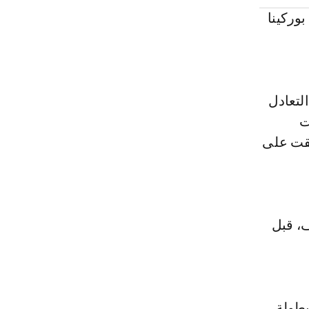
بوركينا
لتعادل
ت
أبقت على
، قبل
بطولة