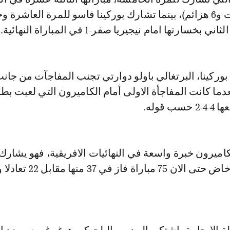
(فوزان و4 تعادلات و6 هزائم)، بينما تشارك بوركينا فاسو للمرة العاشر
ركينا، البرتغالي باولو دوارتي تجنب المفاجآت من جان
ميرون خبرة واسعة في النهائيات الافريقية، فهو يشارك