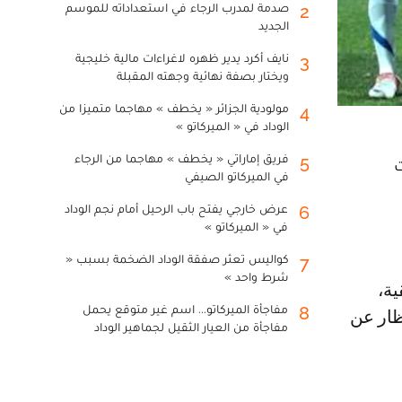
صدمة لمدرب الرجاء في استعداداته للموسم
2
الجديد
نايف أكرد يدير ظهره لاغراءات مالية خليجية
3
ويختار بصفة نهائية وجهته المقبلة
مولودية الجزائر « يخطف » مهاجما متميزا من
4
الوداد في « الميركاتو »
فريق إماراتي « يخطف » مهاجما من الرجاء
5
ت
في الميركاتو الصيفي
عرض خارجي يفتح باب الرحيل أمام نجم الوداد
6
في « الميركاتو »
كواليس تعثر صفقة الوداد الضخمة بسبب «
7
شرط واحد »
مفاجأة الميركاتو... اسم غير متوقع يحمل
8
ظار عن
مفاجأة من العيار الثقيل لجماهير الوداد