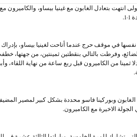
لى انتهت بتعادل الغابون مع غينيا بيساو، والكاميرون مع 
1.
فسها في موقف حرج عندما أتاحت لغينيا بيساو، بإدراك ا
ضائع، وفرطت بالتالي بنقطتين ثمينتين، من جهتها، خطف
لا ثمينا من الكاميرون قبل ربع ساعة من نهاية اللقاء، و
.
لغابون وبوركينا فاسو محددة بشكل كبير لمصير المضيف
الجولة الاخيرة مع الكاميرون.
تي تشارك للمرة الخامسة، مباراتها الثالثة عشرة في ال