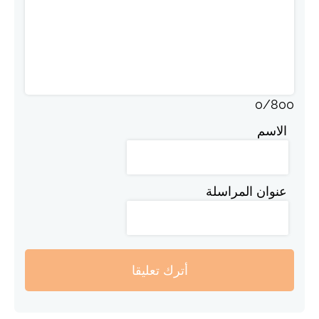
0
/
800
الاسم
عنوان المراسلة
أترك تعليقا