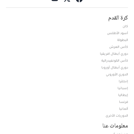
كرة القدم
كان
أسود الأطلس
البطولة
كأس العرش
دوري أبطال افريقيا
كأس الكونفيدرالية
دوري أبطال أوروبا
الدوري الأوروبي
إنجلترا
إسبانيا
إيطاليا
فرنسا
ألمانيا
الدوريات الأخرى
معلومات عنا
من نحن ؟