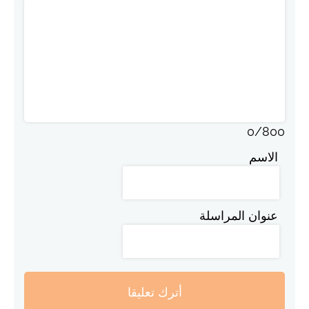
0
/
800
الاسم
عنوان المراسلة
أترك تعليقا