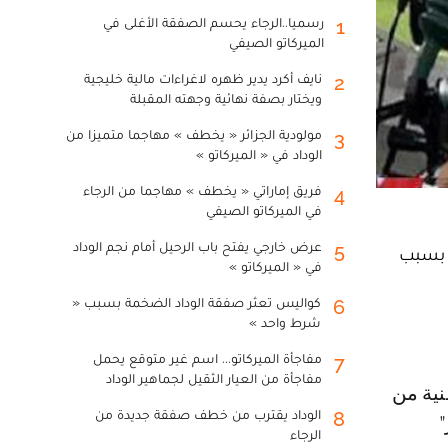
رسميا..الرجاء يحسم الصفقة الأغلى في
1
الميركاتو الصيفي
نايف أكرد يدير ظهره لاغراءات مالية خليجية
2
ويختار بصفة نهائية وجهته المقبلة
مولودية الجزائر « يخطف » مهاجما متميزا من
3
الوداد في « الميركاتو »
فريق إماراتي « يخطف » مهاجما من الرجاء
4
في الميركاتو الصيفي
عرض خارجي يفتح باب الرحيل أمام نجم الوداد
5
، بسبب
في « الميركاتو »
كواليس تعثر صفقة الوداد الضخمة بسبب «
6
شرط واحد »
مفاجأة الميركاتو... اسم غير متوقع يحمل
7
مفاجأة من العيار الثقيل لجماهير الوداد
الوداد يقترب من خطف صفقة جديدة من
8
الرجاء