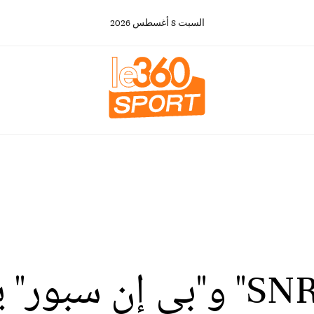
السبت
8
أغسطس
2026
فشل مفاوضات "SNRT" و"بي إ