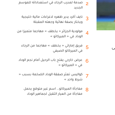
صدمة لمدرب الرجاء في استعداداته للموسم
2
الجديد
نايف أكرد يدير ظهره لاغراءات مالية خليجية
3
ويختار بصفة نهائية وجهته المقبلة
مولودية الجزائر « يخطف » مهاجما متميزا من
4
الوداد في « الميركاتو »
فريق إماراتي « يخطف » مهاجما من الرجاء
5
ى
في الميركاتو الصيفي
عرض خارجي يفتح باب الرحيل أمام نجم الوداد
6
في « الميركاتو »
كواليس تعثر صفقة الوداد الضخمة بسبب «
7
شرط واحد »
مفاجأة الميركاتو... اسم غير متوقع يحمل
8
مفاجأة من العيار الثقيل لجماهير الوداد