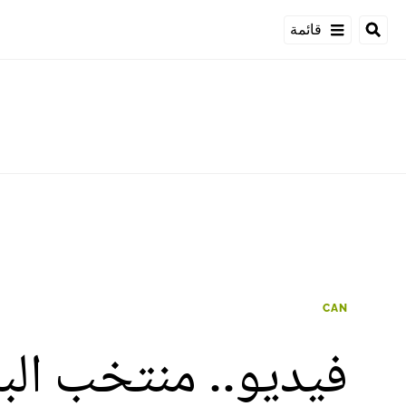
قائمة
CAN
فيديو.. منتخب الب