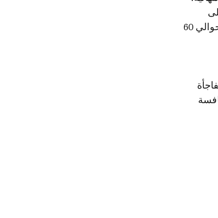
لى
اللاعبين الاستفادة من المنحتين إلى جانب منحة النصف التي كانت تقدر بحوالي 60
اجأة
افسة