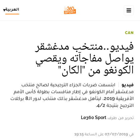
العربية
▾
CAN
فيديو..منتخب مدغشقر
يواصل مفاجآته ويقصي
الكونغو من "الكان"
فيديو
ابتسمت ضربات الجزاء الترجيحية لصالح منتخب
مدغشقر أمام الكونغو في إطار منافسات بطولة كأس الأمم
الأفريقية 2019، ليتأهل مدغشقر بذلك منتخب لدور الـ8 بركلات
الترجيح بنتيجة 4/2.
تحرير من طرف
Le360 Sport
في 07/07/2019 على الساعة 19:15