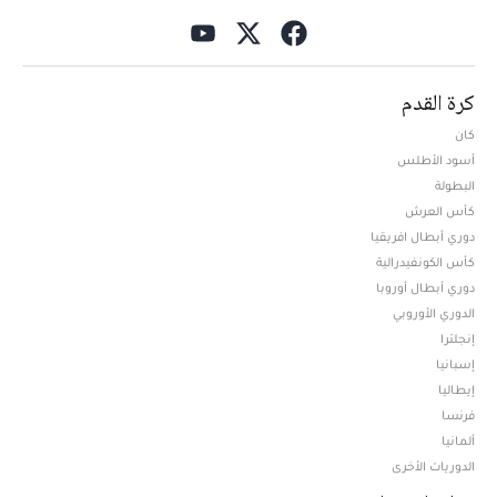
كرة القدم
كان
أسود الأطلس
البطولة
كأس العرش
دوري أبطال افريقيا
كأس الكونفيدرالية
دوري أبطال أوروبا
الدوري الأوروبي
إنجلترا
إسبانيا
إيطاليا
فرنسا
ألمانيا
الدوريات الأخرى