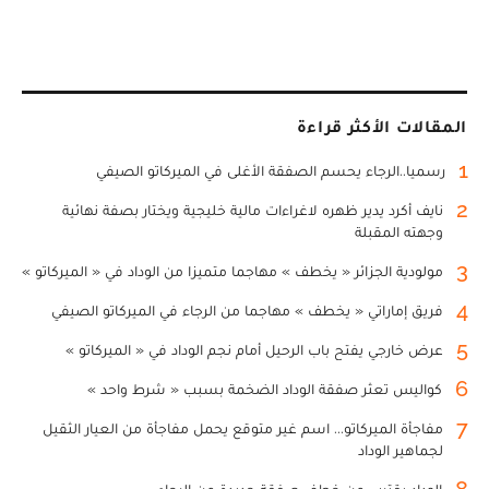
المقالات الأكثر قراءة
1
رسميا..الرجاء يحسم الصفقة الأغلى في الميركاتو الصيفي
2
نايف أكرد يدير ظهره لاغراءات مالية خليجية ويختار بصفة نهائية
وجهته المقبلة
3
مولودية الجزائر « يخطف » مهاجما متميزا من الوداد في « الميركاتو »
4
فريق إماراتي « يخطف » مهاجما من الرجاء في الميركاتو الصيفي
5
عرض خارجي يفتح باب الرحيل أمام نجم الوداد في « الميركاتو »
6
كواليس تعثر صفقة الوداد الضخمة بسبب « شرط واحد »
7
مفاجأة الميركاتو... اسم غير متوقع يحمل مفاجأة من العيار الثقيل
لجماهير الوداد
8
الوداد يقترب من خطف صفقة جديدة من الرجاء