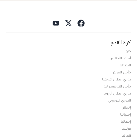
كرة القدم
كان
أسود الأطلس
البطولة
كأس العرش
دوري أبطال افريقيا
كأس الكونفيدرالية
دوري أبطال أوروبا
الدوري الأوروبي
إنجلترا
إسبانيا
إيطاليا
فرنسا
ألمانيا