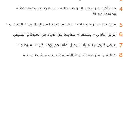
4
نايف أكرد يدير ظهره لاغراءات مالية خليجية ويختار بصفة نهائية
وجهته المقبلة
5
مولودية الجزائر « يخطف » مهاجما متميزا من الوداد في « الميركاتو »
6
فريق إماراتي « يخطف » مهاجما من الرجاء في الميركاتو الصيفي
7
عرض خارجي يفتح باب الرحيل أمام نجم الوداد في « الميركاتو »
8
كواليس تعثر صفقة الوداد الضخمة بسبب « شرط واحد »