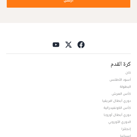
كرة القدم
كان
أسود الأطلس
البطولة
كأس العرش
دوري أبطال افريقيا
كأس الكونفيدرالية
دوري أبطال أوروبا
الدوري الأوروبي
إنجلترا
إسبانيا
إيطاليا