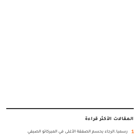
المقالات الأكثر قراءة
1
رسميا..الرجاء يحسم الصفقة الأغلى في الميركاتو الصيفي
2
نايف أكرد يدير ظهره لاغراءات مالية خليجية ويختار بصفة نهائية
وجهته المقبلة