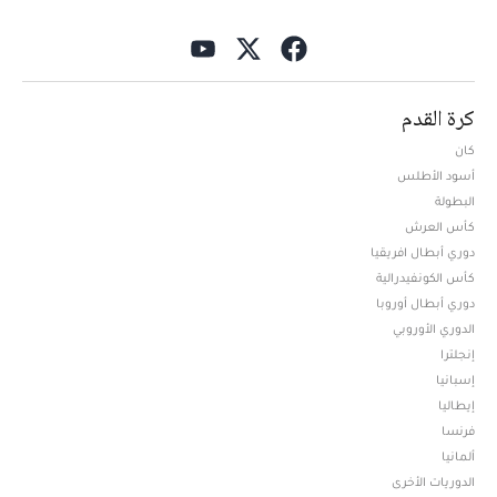
كرة القدم
كان
أسود الأطلس
البطولة
كأس العرش
دوري أبطال افريقيا
كأس الكونفيدرالية
دوري أبطال أوروبا
الدوري الأوروبي
إنجلترا
إسبانيا
إيطاليا
فرنسا
ألمانيا
الدوريات الأخرى