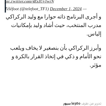
pic.twitter.com/4ExIUv1wiN
December 1, 2024
— Téléfoot (@telefoot_TF1)
و أجرى البرنامج ذاته حوارا مع وليد الركراكي
مدرب المنتخب، حيث أشاد وليد بإمكانيات
إلياس.
وأبرز الركراكي بأن بنصغير لا يخاف ويلعب
نحو الأمام و ذكي في إتخاذ القرار بالكرة و
مؤثر.
تحرير من طرف
le360 سبور