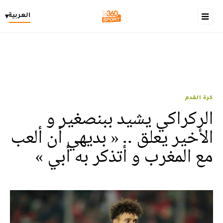
العربية
▾
كرة القدم
الركراكي يشيد ببنصغير و
الأخير يعلق .. « بديهي أن ألعب
مع المغرب و أتذكر به أبي »