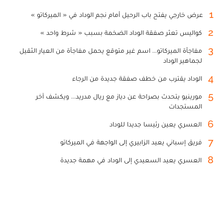
1
عرض خارجي يفتح باب الرحيل أمام نجم الوداد في « الميركاتو »
2
كواليس تعثر صفقة الوداد الضخمة بسبب « شرط واحد »
3
مفاجأة الميركاتو... اسم غير متوقع يحمل مفاجأة من العيار الثقيل
لجماهير الوداد
4
الوداد يقترب من خطف صفقة جديدة من الرجاء
5
مورينيو يتحدث بصراحة عن دياز مع ريال مدريد... ويكشف آخر
المستجدات
6
العسري يعين رئيسا جديدا للوداد
7
فريق إسباني يعيد الزابيري إلى الواجهة في الميركاتو
8
العسري يعيد السعيدي إلى الوداد في مهمة جديدة