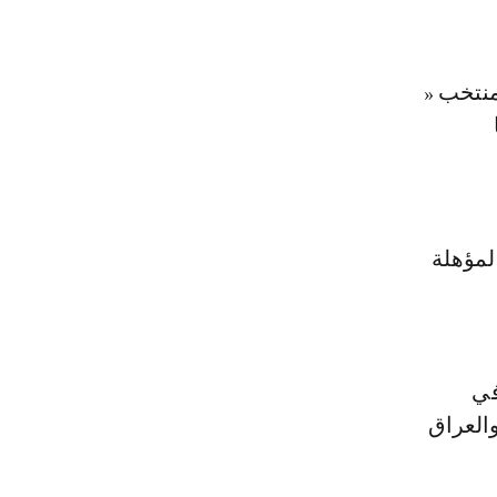
منتخب «
لمؤهلة
متبقية في
ه، والعراق