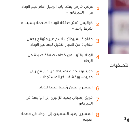
عرض خارجي يفتح باب الرحيل أمام نجم الوداد
1
في « الميركاتو »
كواليس تعثر صفقة الوداد الضخمة بسبب «
2
شرط واحد »
مفاجأة الميركاتو... اسم غير متوقع يحمل
3
مفاجأة من العيار الثقيل لجماهير الوداد
الوداد يقترب من خطف صفقة جديدة من
4
الرجاء
 الأردني لتحقيق فوز ثمين على حساب المنتخب الفلسطيني بنتيجة 3-1 في التصفيات
مورينيو يتحدث بصراحة عن دياز مع ريال
5
مدريد... ويكشف آخر المستجدات
العسري يعين رئيسا جديدا للوداد
6
فريق إسباني يعيد الزابيري إلى الواجهة في
7
الميركاتو
العسري يعيد السعيدي إلى الوداد في مهمة
8
جديدة