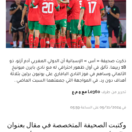
ذكرت صحيفة « آس » الإسبانية أن الدولي المغربي آدم أزنو، ذو
18 ربيعا، تألق في أول ظهور احترافي له مع نادي بايرن ميونيخ
الألماني وساهم في فوز النادي البافاري على يونيون برلين بثلاثة
أهداف دون رد، في المواجهة التي جمعتهما السبت الماضي .
تحرير من طرف
Le360 مع و.م.ع
في 05/11/2024 على الساعة 05:59
وكتبت الصحيفة المتخصصة في مقال بعنوان