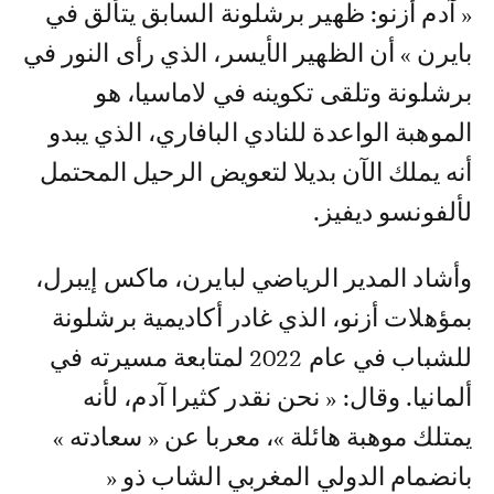
« آدم أزنو: ظهير برشلونة السابق يتألق في
بايرن » أن الظهير الأيسر، الذي رأى النور في
برشلونة وتلقى تكوينه في لاماسيا، هو
الموهبة الواعدة للنادي البافاري، الذي يبدو
أنه يملك الآن بديلا لتعويض الرحيل المحتمل
لألفونسو ديفيز.
وأشاد المدير الرياضي لبايرن، ماكس إيبرل،
بمؤهلات أزنو، الذي غادر أكاديمية برشلونة
للشباب في عام 2022 لمتابعة مسيرته في
ألمانيا. وقال: « نحن نقدر كثيرا آدم، لأنه
يمتلك موهبة هائلة »، معربا عن « سعادته »
بانضمام الدولي المغربي الشاب ذو «