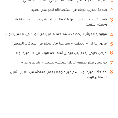
1
رسميا..الرجاء يحسم الصفقة الأغلى في الميركاتو الصيفي
2
صدمة لمدرب الرجاء في استعداداته للموسم الجديد
3
نايف أكرد يدير ظهره لاغراءات مالية خليجية ويختار بصفة نهائية
وجهته المقبلة
4
مولودية الجزائر « يخطف » مهاجما متميزا من الوداد في « الميركاتو »
5
فريق إماراتي « يخطف » مهاجما من الرجاء في الميركاتو الصيفي
6
عرض خارجي يفتح باب الرحيل أمام نجم الوداد في « الميركاتو »
7
كواليس تعثر صفقة الوداد الضخمة بسبب « شرط واحد »
8
مفاجأة الميركاتو... اسم غير متوقع يحمل مفاجأة من العيار الثقيل
لجماهير الوداد