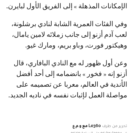
الإمكانات المذهلة » إلى الفريق الأول لبايرن.
وفي الفئات العمرية الشابة لنادي برشلونة،
لعب آدم أزنو إلى جانب زملائه لامين يامال،
وهيكتور فورت، وباو بريم، ومارك غيو.
وعن أول ظهور له مع النادي البافاري، قال
أزنو إنه « فخور » بانضمامه إلى أحد أفضل
الأندية في العالم، معربا عن تصميمه على
مواصلة العمل لإثبات نفسه في ناديه الجديد.
تحرير من طرف
Le360 مع و.م.ع
في 05/11/2024 على الساعة 05:59