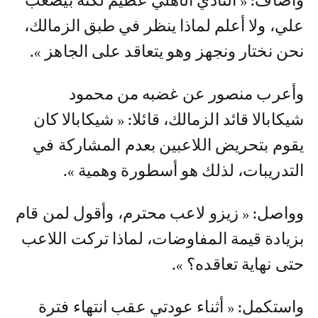
وأضاف: « النادي الأهلي عظيم لكنه بيصعب
علي، ولا أعلم لماذا ينظر في طبق الزمالك،
نحن نختار ونجهز وهو يتعاقد على الجاهز ».
وأعرب منصور عن غضبه من محمود
شيكابالا قائد الزمالك، قائلا: « شيكابالا كان
يقوم بتحريض اللاعبين بعدم المشاركة في
التدريبات، لذلك هو أسطورة وهمية ».
وواصل: « زيزو لاعب محترم، وأقول لمن قام
بزيادة قيمة المفاوضات، لماذا تركت اللاعب
حتى نهاية تعاقده؟ ».
واستكمل: « أثناء عودتي عقب انتهاء فترة