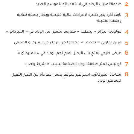
2
صدمة لمدرب الرجاء في استعداداته للموسم الجديد
3
نايف أكرد يدير ظهره لاغراءات مالية خليجية ويختار بصفة نهائية
وجهته المقبلة
4
مولودية الجزائر « يخطف » مهاجما متميزا من الوداد في « الميركاتو »
5
فريق إماراتي « يخطف » مهاجما من الرجاء في الميركاتو الصيفي
6
عرض خارجي يفتح باب الرحيل أمام نجم الوداد في « الميركاتو »
7
كواليس تعثر صفقة الوداد الضخمة بسبب « شرط واحد »
8
مفاجأة الميركاتو... اسم غير متوقع يحمل مفاجأة من العيار الثقيل
لجماهير الوداد