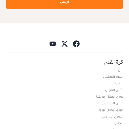
أرسل
كرة القدم
كان
أسود الأطلس
البطولة
كأس العرش
دوري أبطال افريقيا
كأس الكونفيدرالية
دوري أبطال أوروبا
الدوري الأوروبي
إنجلترا