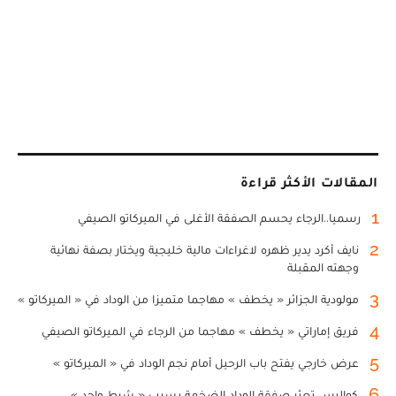
المقالات الأكثر قراءة
1
رسميا..الرجاء يحسم الصفقة الأغلى في الميركاتو الصيفي
2
نايف أكرد يدير ظهره لاغراءات مالية خليجية ويختار بصفة نهائية
وجهته المقبلة
3
مولودية الجزائر « يخطف » مهاجما متميزا من الوداد في « الميركاتو »
4
فريق إماراتي « يخطف » مهاجما من الرجاء في الميركاتو الصيفي
5
عرض خارجي يفتح باب الرحيل أمام نجم الوداد في « الميركاتو »
6
كواليس تعثر صفقة الوداد الضخمة بسبب « شرط واحد »