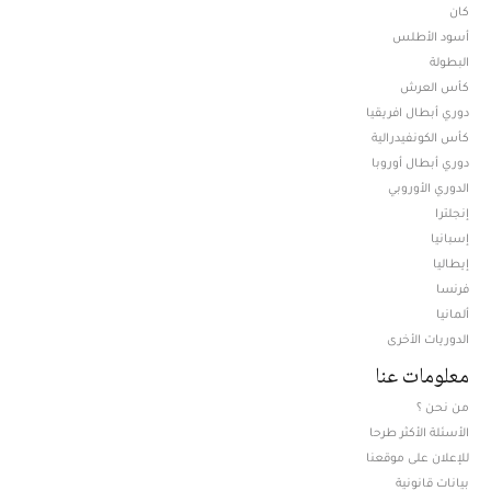
كان
أسود الأطلس
البطولة
كأس العرش
دوري أبطال افريقيا
كأس الكونفيدرالية
دوري أبطال أوروبا
الدوري الأوروبي
إنجلترا
إسبانيا
إيطاليا
فرنسا
ألمانيا
الدوريات الأخرى
معلومات عنا
من نحن ؟
الأسئلة الأكثر طرحا
للإعلان على موقعنا
بيانات قانونية