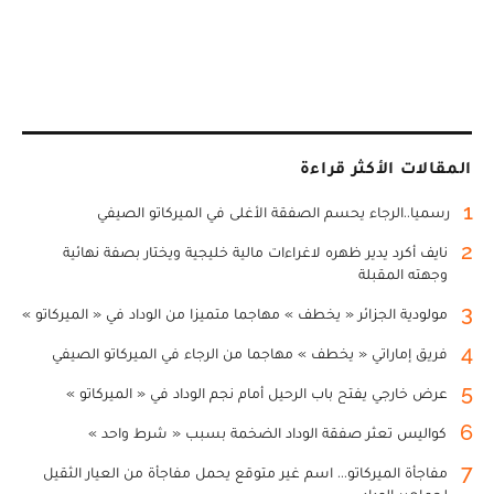
المقالات الأكثر قراءة
1
رسميا..الرجاء يحسم الصفقة الأغلى في الميركاتو الصيفي
2
نايف أكرد يدير ظهره لاغراءات مالية خليجية ويختار بصفة نهائية
وجهته المقبلة
3
مولودية الجزائر « يخطف » مهاجما متميزا من الوداد في « الميركاتو »
4
فريق إماراتي « يخطف » مهاجما من الرجاء في الميركاتو الصيفي
5
عرض خارجي يفتح باب الرحيل أمام نجم الوداد في « الميركاتو »
6
كواليس تعثر صفقة الوداد الضخمة بسبب « شرط واحد »
7
مفاجأة الميركاتو... اسم غير متوقع يحمل مفاجأة من العيار الثقيل