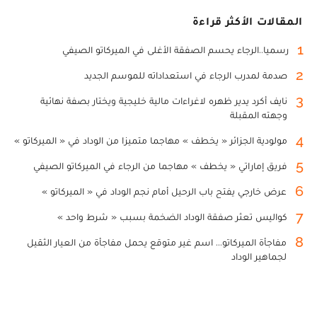
المقالات الأكثر قراءة
1
رسميا..الرجاء يحسم الصفقة الأغلى في الميركاتو الصيفي
2
صدمة لمدرب الرجاء في استعداداته للموسم الجديد
3
نايف أكرد يدير ظهره لاغراءات مالية خليجية ويختار بصفة نهائية
وجهته المقبلة
4
مولودية الجزائر « يخطف » مهاجما متميزا من الوداد في « الميركاتو »
5
فريق إماراتي « يخطف » مهاجما من الرجاء في الميركاتو الصيفي
6
عرض خارجي يفتح باب الرحيل أمام نجم الوداد في « الميركاتو »
7
كواليس تعثر صفقة الوداد الضخمة بسبب « شرط واحد »
8
مفاجأة الميركاتو... اسم غير متوقع يحمل مفاجأة من العيار الثقيل
لجماهير الوداد