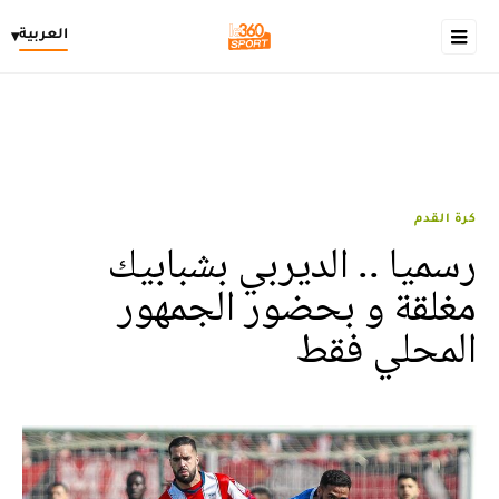
العربية
▾
كرة القدم
رسميا .. الديربي بشبابيك
مغلقة و بحضور الجمهور
المحلي فقط