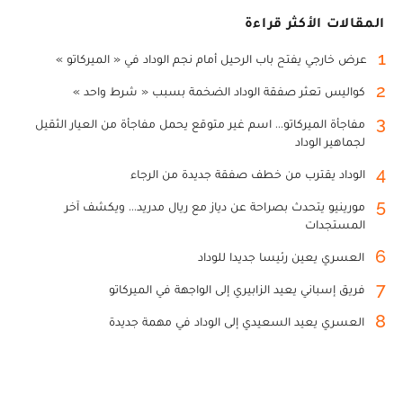
المقالات الأكثر قراءة
1
عرض خارجي يفتح باب الرحيل أمام نجم الوداد في « الميركاتو »
2
كواليس تعثر صفقة الوداد الضخمة بسبب « شرط واحد »
3
مفاجأة الميركاتو... اسم غير متوقع يحمل مفاجأة من العيار الثقيل
لجماهير الوداد
4
الوداد يقترب من خطف صفقة جديدة من الرجاء
5
مورينيو يتحدث بصراحة عن دياز مع ريال مدريد... ويكشف آخر
المستجدات
6
العسري يعين رئيسا جديدا للوداد
7
فريق إسباني يعيد الزابيري إلى الواجهة في الميركاتو
8
العسري يعيد السعيدي إلى الوداد في مهمة جديدة