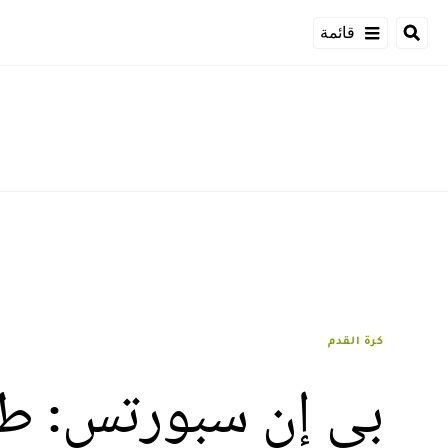
قائمة
كرة القدم
بي إن سبورتس: طري