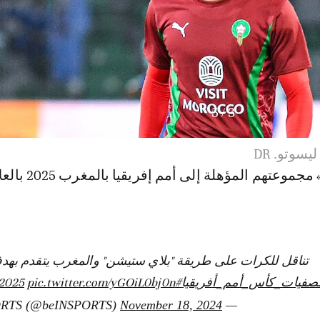
5
/
3
سوتو. DR
و أنهى « الأسود » مجموعتهم المؤهلة إلى أ
تناقل للكرات على طريقة "بلاي ستيشن" والمغرب يتقدم بهدف
صفيات_كأس_أمم_أفريقيا
#AFCONQ2025
pic.twitter.com/yGOiL0bj0n
November 18, 2024
— beIN SPORTS (@beINSPORTS)