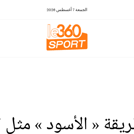
الجمعة
7
أغسطس
2026
قة « الأسود » مثل ا