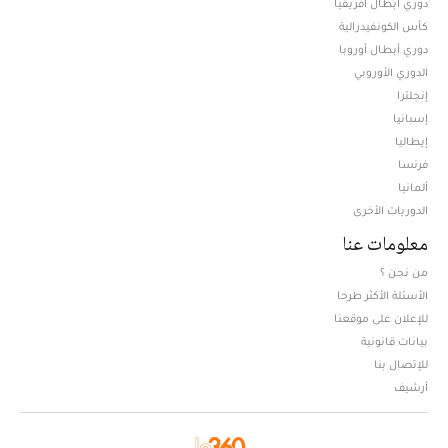
دوري أبطال افريقيا
كأس الكونفيدرالية
دوري أبطال أوروبا
الدوري الأوروبي
إنجلترا
إسبانيا
إيطاليا
فرنسا
ألمانيا
الدوريات الأخرى
معلومات عنا
من نحن ؟
الأسئلة الأكثر طرحا
للإعلان على موقعنا
بيانات قانونية
للإتصال بنا
أرشيف