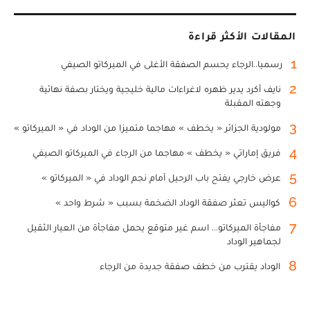
المقالات الأكثر قراءة
1
رسميا..الرجاء يحسم الصفقة الأغلى في الميركاتو الصيفي
2
نايف أكرد يدير ظهره لاغراءات مالية خليجية ويختار بصفة نهائية
وجهته المقبلة
3
مولودية الجزائر « يخطف » مهاجما متميزا من الوداد في « الميركاتو »
4
فريق إماراتي « يخطف » مهاجما من الرجاء في الميركاتو الصيفي
5
عرض خارجي يفتح باب الرحيل أمام نجم الوداد في « الميركاتو »
6
كواليس تعثر صفقة الوداد الضخمة بسبب « شرط واحد »
7
مفاجأة الميركاتو... اسم غير متوقع يحمل مفاجأة من العيار الثقيل
لجماهير الوداد
8
الوداد يقترب من خطف صفقة جديدة من الرجاء