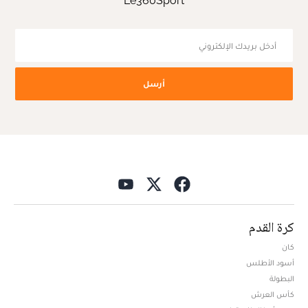
Le360Sport
أرسل
كرة القدم
كان
أسود الأطلس
البطولة
كأس العرش