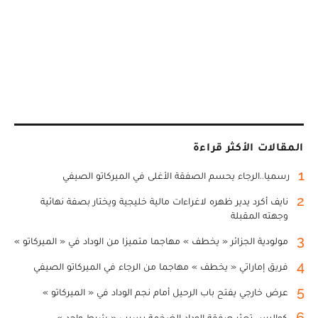
المقالات الأكثر قراءة
1
رسميا..الرجاء يحسم الصفقة الأغلى في الميركاتو الصيفي
2
نايف أكرد يدير ظهره لاغراءات مالية خليجية ويختار بصفة نهائية
وجهته المقبلة
3
مولودية الجزائر « يخطف » مهاجما متميزا من الوداد في « الميركاتو »
4
فريق إماراتي « يخطف » مهاجما من الرجاء في الميركاتو الصيفي
5
عرض خارجي يفتح باب الرحيل أمام نجم الوداد في « الميركاتو »
6
كواليس تعثر صفقة الوداد الضخمة بسبب « شرط واحد »