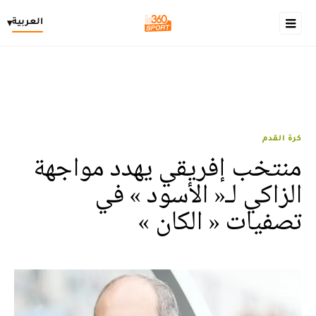
العربية
▾
كرة القدم
منتخب إفريقي يهدد مواجهة
الزاكي لـ« الأسود » في
تصفيات « الكان »