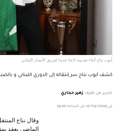
أيوب نناح أثناء تقديمه لاعبا جديدا لفريق الأنصار اللبناني
كشف أيوب نناح سر إنتقاله إلى الدوري اللبناني و بال
تحرير من طرف
زهير حجاري
في 11/03/2025 على الساعة 15:00
و قال نناح المنتقل من زاخو العراقي إلى الأنصار اللبناني خلال ميركاتو الشتاء