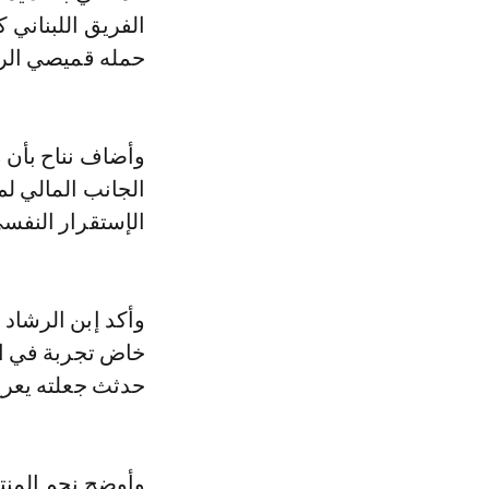
الفريق اللبناني ك
حمله قميصي الرج
وأضاف نناح بأن 
الجانب المالي لم 
الإستقرار النفسي
وأكد إبن الرشاد 
خاض تجربة في ال
حدثث جعلته يعرج 
وأوضح نجم المنتخ