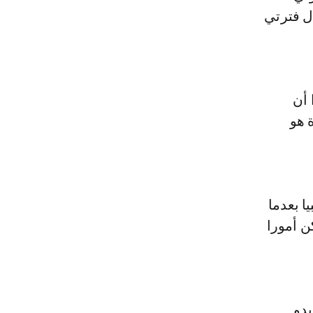
ال فترتي
 أن
 هو
ا بعدما
ن أمورا
يدو