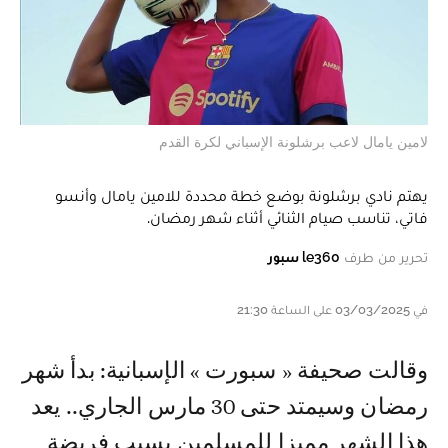
لامين يامال لاعب برشلونة الإسباني لكرة القدم
يهتم نادي برشلونة بوضع خطة محددة للامين يامال وأنسو
فاتي، تناسب صيام الثنائي أثناء شهر رمضان.
تحرير من طرف
le360 سبور
في 03/03/2025 على الساعة 21:30
وقالت صحيفة « سبورت » الإسبانية: بدأ شهر
رمضان وسيمتد حتى 30 مارس الجاري.. يعد
هذا الشهر مميزا للمسلمين بسبب فريضة