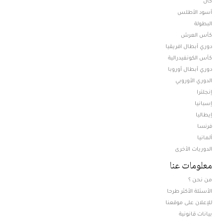
كان
أسود الأطلس
البطولة
كأس العرش
دوري أبطال افريقيا
كأس الكونفيدرالية
دوري أبطال أوروبا
الدوري الأوروبي
إنجلترا
إسبانيا
إيطاليا
فرنسا
ألمانيا
الدوريات الأخرى
معلومات عنا
من نحن ؟
الأسئلة الأكثر طرحا
للإعلان على موقعنا
بيانات قانونية