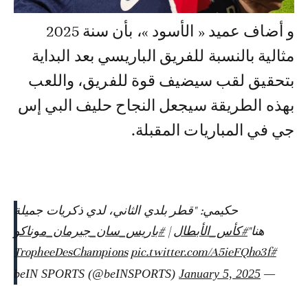
و أضاف عميد « الأسود »، بأن سنة 2025
مثالية بالنسبة للفريق الباريسي بعد البداية
بتحقيق لقب سيضيف قوة للفريق، واللعب
بهذه الطريقة سيجعل النجاح حليف البي إس
جي في المباريات المقبلة.
حكيمي: "قطر بلدي الثاني، لدي ذكريات جميلة
هنا"
#كأس_الأبطال
|
#باريس_سان_جيرمان_موناكو
pic.twitter.com/A5ieFQho3f
#TropheeDesChampions
January 5, 2025
— beIN SPORTS (@beINSPORTS)