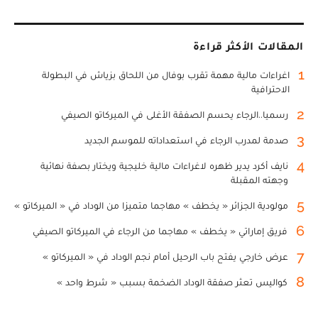
المقالات الأكثر قراءة
1
اغراءات مالية مهمة تقرب بوفال من اللحاق بزياش في البطولة
الاحترافية
2
رسميا..الرجاء يحسم الصفقة الأغلى في الميركاتو الصيفي
3
صدمة لمدرب الرجاء في استعداداته للموسم الجديد
4
نايف أكرد يدير ظهره لاغراءات مالية خليجية ويختار بصفة نهائية
وجهته المقبلة
5
مولودية الجزائر « يخطف » مهاجما متميزا من الوداد في « الميركاتو »
6
فريق إماراتي « يخطف » مهاجما من الرجاء في الميركاتو الصيفي
7
عرض خارجي يفتح باب الرحيل أمام نجم الوداد في « الميركاتو »
8
كواليس تعثر صفقة الوداد الضخمة بسبب « شرط واحد »