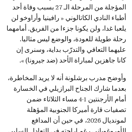
المؤجلة من المرحلة الـ 27 بسبب وفاة أحد
أطباء النادي الكاتالوني « رافينيا وأراوخو لن
يلعبا غدا، ولن يكونا جزءا من الفريق. أمامهما
رحلة طويلة للعودة، والوضع ليس مثاليا.
عليهما التعافي والتدرّب بداية، وسنرى إن
كانا جاهزين لمباراة الأحد (ضد جيرونا) ».
وأوضح مدرب برشلونة أنه لا يريد المخاطرة،
بعدما شارك الجناح البرازيلي في الخسارة
أمام الأرجنتين 1-4 مساء الثلاثاء ضمن
تصفيات قارة أميركا الجنوبية المؤهلة
لمونديال 2026، في حين أن المدافع
الأوروغوياني رغم إراحته في التعادل السلبي