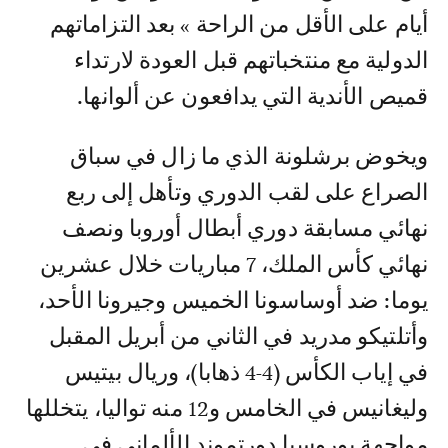
أيام على الأقل من الراحة » بعد التزاماتهم
الدولية مع منتخباتهم قبل العودة لارتداء
قميص الأندية التي يدافعون عن ألوانها.
ويخوض برشلونة الذي ما زال في سباق
الصراع على لقب الدوري وتأهل إلى ربع
نهائي مسابقة دوري أبطال أوروبا ونصف
نهائي كأس الملك، 7 مباريات خلال عشرين
يوما: ضد أوساسونا الخميس وجيرونا الأحد،
وأتلتيكو مدريد في الثاني من أبريل المقبل
في إياب الكأس (4-4 ذهابا)، وريال بيتيس
وليغانيس في الخامس و12 منه تواليا، يتخللها
مواجهة بوروسيا دورتموند الألماني في