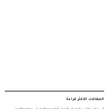
المقالات الأكثر قراءة
1
عرض خارجي يفتح باب الرحيل أمام نجم الوداد في « الميركاتو »