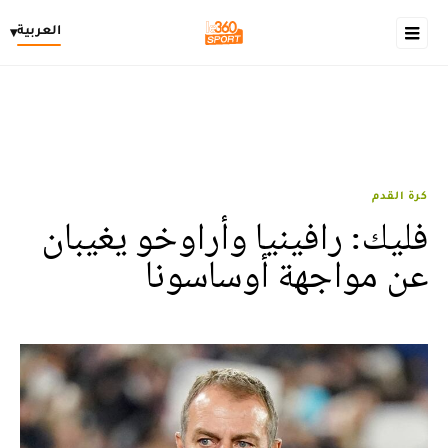
العربية
▾
كرة القدم
فليك: رافينيا وأراوخو يغيبان
عن مواجهة أوساسونا