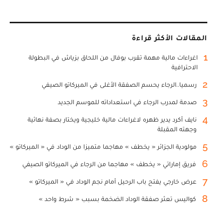
المقالات الأكثر قراءة
1
اغراءات مالية مهمة تقرب بوفال من اللحاق بزياش في البطولة
الاحترافية
2
رسميا..الرجاء يحسم الصفقة الأغلى في الميركاتو الصيفي
3
صدمة لمدرب الرجاء في استعداداته للموسم الجديد
4
نايف أكرد يدير ظهره لاغراءات مالية خليجية ويختار بصفة نهائية
وجهته المقبلة
5
مولودية الجزائر « يخطف » مهاجما متميزا من الوداد في « الميركاتو »
6
فريق إماراتي « يخطف » مهاجما من الرجاء في الميركاتو الصيفي
7
عرض خارجي يفتح باب الرحيل أمام نجم الوداد في « الميركاتو »
8
كواليس تعثر صفقة الوداد الضخمة بسبب « شرط واحد »