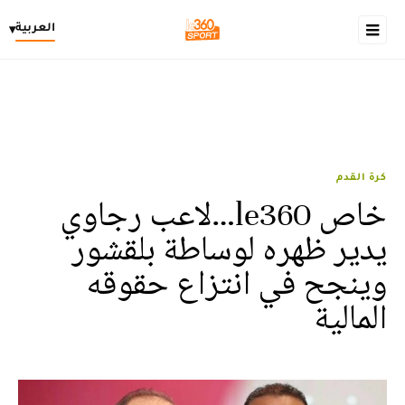
العربية
▾
كرة القدم
خاص le360…لاعب رجاوي
يدير ظهره لوساطة بلقشور
وينجح في انتزاع حقوقه
المالية