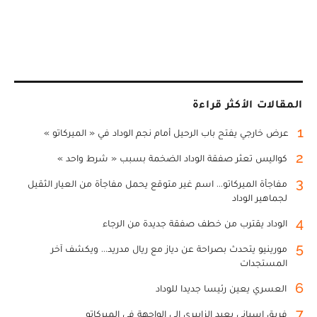
المقالات الأكثر قراءة
1
عرض خارجي يفتح باب الرحيل أمام نجم الوداد في « الميركاتو »
2
كواليس تعثر صفقة الوداد الضخمة بسبب « شرط واحد »
3
مفاجأة الميركاتو... اسم غير متوقع يحمل مفاجأة من العيار الثقيل
لجماهير الوداد
4
الوداد يقترب من خطف صفقة جديدة من الرجاء
5
مورينيو يتحدث بصراحة عن دياز مع ريال مدريد... ويكشف آخر
المستجدات
6
العسري يعين رئيسا جديدا للوداد
7
فريق إسباني يعيد الزابيري إلى الواجهة في الميركاتو