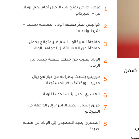
عرض خارجي يفتح باب الرحيل أمام نجم الوداد
1
في « الميركاتو »
كواليس تعثر صفقة الوداد الضخمة بسبب «
2
شرط واحد »
مفاجأة الميركاتو... اسم غير متوقع يحمل
3
مفاجأة من العيار الثقيل لجماهير الوداد
الوداد يقترب من خطف صفقة جديدة من
4
الرجاء
ة” ضمن
مورينيو يتحدث بصراحة عن دياز مع ريال
5
مدريد... ويكشف آخر المستجدات
العسري يعين رئيسا جديدا للوداد
6
فريق إسباني يعيد الزابيري إلى الواجهة في
7
الميركاتو
العسري يعيد السعيدي إلى الوداد في مهمة
8
جديدة
بب