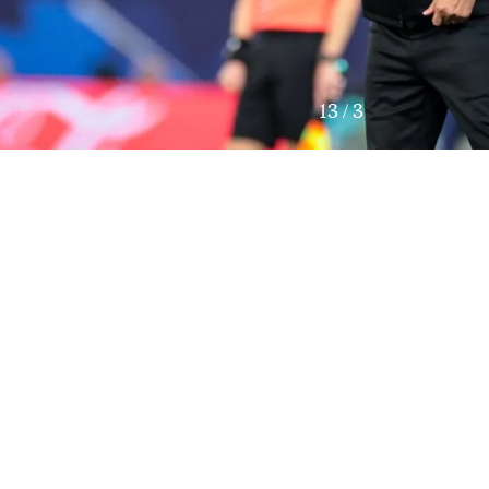
13
/
3