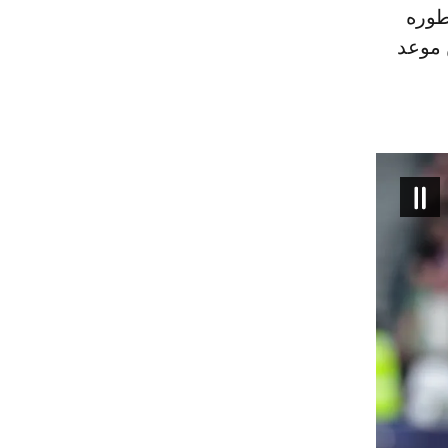
طوره
 موعد