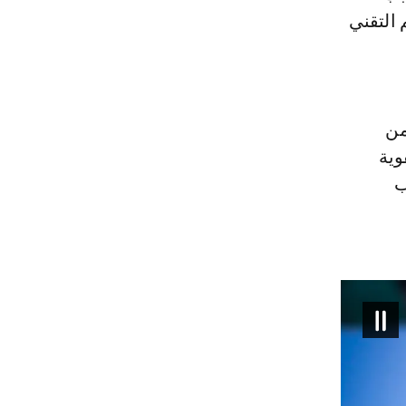
التقني
من
وية
ب