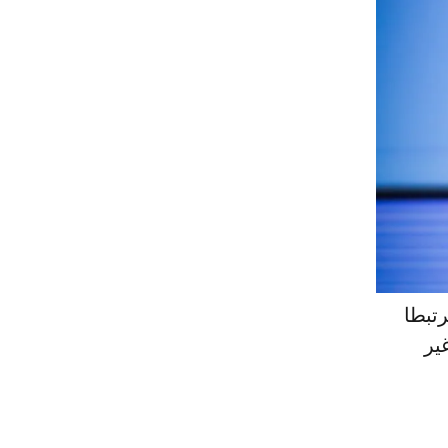
تبطا
ير