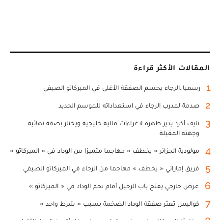
المقالات الأكثر قراءة
1
رسميا..الرجاء يحسم الصفقة الأغلى في الميركاتو الصيفي
2
صدمة لمدرب الرجاء في استعداداته للموسم الجديد
3
نايف أكرد يدير ظهره لاغراءات مالية خليجية ويختار بصفة نهائية
وجهته المقبلة
4
مولودية الجزائر « يخطف » مهاجما متميزا من الوداد في « الميركاتو »
5
فريق إماراتي « يخطف » مهاجما من الرجاء في الميركاتو الصيفي
6
عرض خارجي يفتح باب الرحيل أمام نجم الوداد في « الميركاتو »
7
كواليس تعثر صفقة الوداد الضخمة بسبب « شرط واحد »