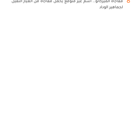
8
مفاجأة الميركاتو... اسم غير متوقع يحمل مفاجأة من العيار الثقيل
لجماهير الوداد