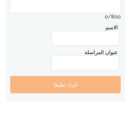
0
/
800
الاسم
عنوان المراسلة
أترك تعليقا