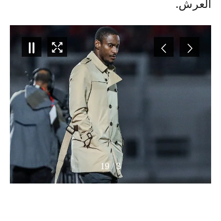
العرش.
19
/
4