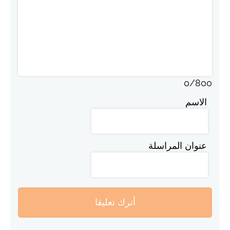
0
/
800
الاسم
عنوان المراسلة
أترك تعليقا