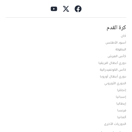
كرة القدم
كان
أسود الأطلس
البطولة
كأس العرش
دوري أبطال افريقيا
كأس الكونفيدرالية
دوري أبطال أوروبا
الدوري الأوروبي
إنجلترا
إسبانيا
إيطاليا
فرنسا
ألمانيا
الدوريات الأخرى