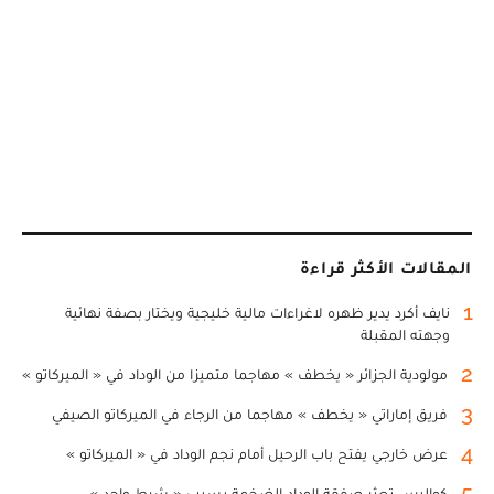
المقالات الأكثر قراءة
1
نايف أكرد يدير ظهره لاغراءات مالية خليجية ويختار بصفة نهائية
وجهته المقبلة
2
مولودية الجزائر « يخطف » مهاجما متميزا من الوداد في « الميركاتو »
3
فريق إماراتي « يخطف » مهاجما من الرجاء في الميركاتو الصيفي
4
عرض خارجي يفتح باب الرحيل أمام نجم الوداد في « الميركاتو »
5
كواليس تعثر صفقة الوداد الضخمة بسبب « شرط واحد »