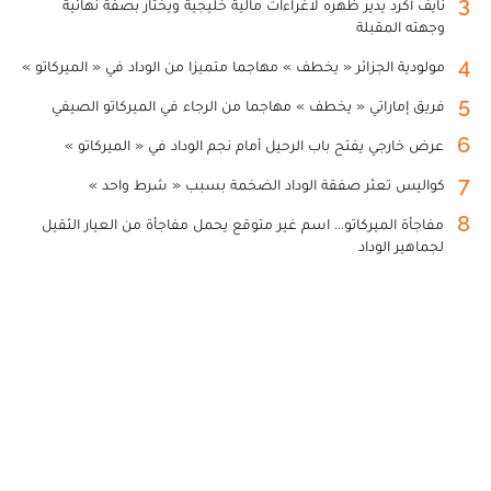
3
نايف أكرد يدير ظهره لاغراءات مالية خليجية ويختار بصفة نهائية
وجهته المقبلة
4
مولودية الجزائر « يخطف » مهاجما متميزا من الوداد في « الميركاتو »
5
فريق إماراتي « يخطف » مهاجما من الرجاء في الميركاتو الصيفي
6
عرض خارجي يفتح باب الرحيل أمام نجم الوداد في « الميركاتو »
7
كواليس تعثر صفقة الوداد الضخمة بسبب « شرط واحد »
8
مفاجأة الميركاتو... اسم غير متوقع يحمل مفاجأة من العيار الثقيل
لجماهير الوداد