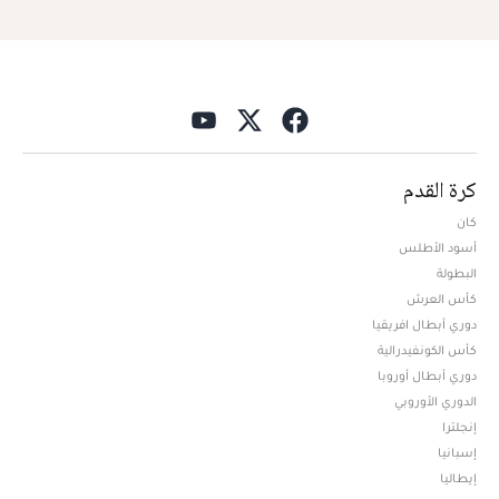
كرة القدم
كان
أسود الأطلس
البطولة
كأس العرش
دوري أبطال افريقيا
كأس الكونفيدرالية
دوري أبطال أوروبا
الدوري الأوروبي
إنجلترا
إسبانيا
إيطاليا