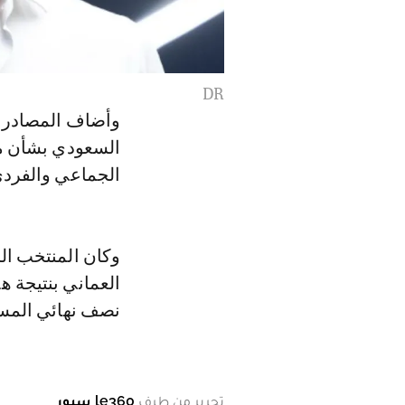
DR
وأضاف المصادر ذا
السعودي بشأن مش
الجماعي والفردي 
وكان المنتخب ال
العماني بنتيجة ه
نصف نهائي المسا
تحرير من طرف
le360 سبور