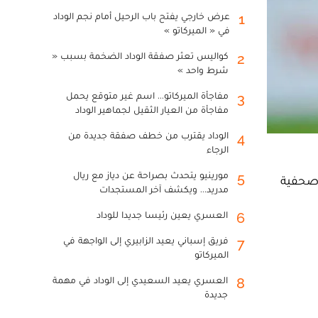
عرض خارجي يفتح باب الرحيل أمام نجم الوداد
1
في « الميركاتو »
كواليس تعثر صفقة الوداد الضخمة بسبب «
2
شرط واحد »
مفاجأة الميركاتو... اسم غير متوقع يحمل
3
مفاجأة من العيار الثقيل لجماهير الوداد
الوداد يقترب من خطف صفقة جديدة من
4
الرجاء
مورينيو يتحدث بصراحة عن دياز مع ريال
5
 صحفية
مدريد... ويكشف آخر المستجدات
العسري يعين رئيسا جديدا للوداد
6
فريق إسباني يعيد الزابيري إلى الواجهة في
7
الميركاتو
العسري يعيد السعيدي إلى الوداد في مهمة
8
جديدة