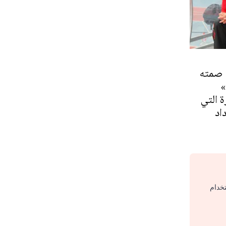
 صمته
»
 التي
اد
تخدام