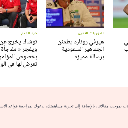
الدوريات الأخرى
كرة القدم
ي
هيرفي رونارد يطمئن
توشاك يخرج عن
ب
الجماهير السعودية
ويفجر « مفاجأة 
برسالة مميزة
بخصوص المؤامرة
تعرض لها في الود
لات بموجب مقالاتنا، بالإضافة إلى تجربة مساهمتك، ندعوك لمراجعة قواعد الاس