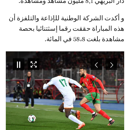
دار البريهي 8,1 مليون مشاهد ومشاهدة.
و أكدت الشركة الوطنية للإذاعة والتلفزة أن
هذه المباراة حققت رقما إسثتنائيا بحصة
مشاهدة بلغت 58،8 في المائة.