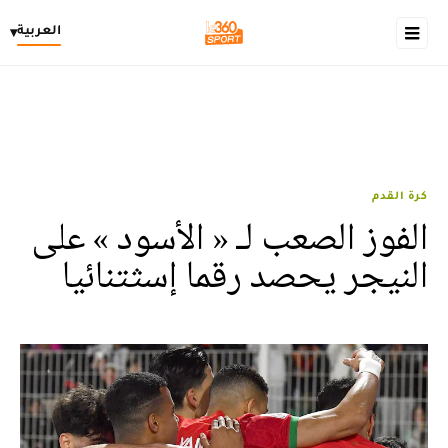
العربية
▾
كرة القدم
الفوز الصعب لـ « الأسود » على
النيجر يحصد رقما إسثتنائيا