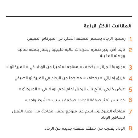
المقالات الأكثر قراءة
1
رسميا..الرجاء يحسم الصفقة الأغلى في الميركاتو الصيفي
2
نايف أكرد يدير ظهره لاغراءات مالية خليجية ويختار بصفة نهائية
وجهته المقبلة
3
مولودية الجزائر « يخطف » مهاجما متميزا من الوداد في « الميركاتو »
4
فريق إماراتي « يخطف » مهاجما من الرجاء في الميركاتو الصيفي
5
عرض خارجي يفتح باب الرحيل أمام نجم الوداد في « الميركاتو »
6
كواليس تعثر صفقة الوداد الضخمة بسبب « شرط واحد »
7
مفاجأة الميركاتو... اسم غير متوقع يحمل مفاجأة من العيار الثقيل
لجماهير الوداد
8
الوداد يقترب من خطف صفقة جديدة من الرجاء