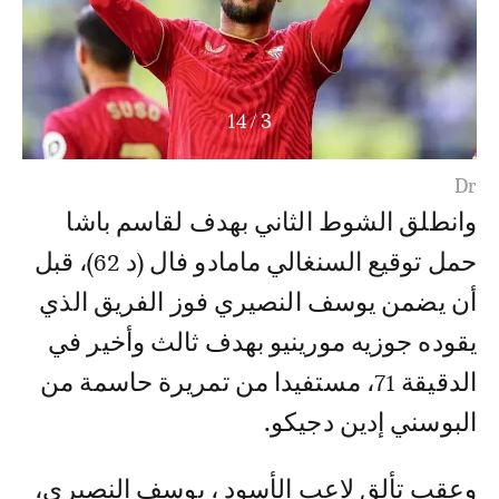
14
/
4
وانطلق الشوط الثاني بهدف لقاسم باشا
حمل توقيع السنغالي مامادو فال (د 62)، قبل
أن يضمن يوسف النصيري فوز الفريق الذي
يقوده جوزيه مورينيو بهدف ثالث وأخير في
الدقيقة 71، مستفيدا من تمريرة حاسمة من
البوسني إدين دجيكو.
وعقب تألق لاعب الأسود ، يوسف النصيري،
عاد البرتغالي جوزيه مورينيو، للرد على