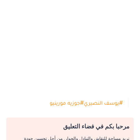
#
يوسف النصيري
#
جوزيه مورينيو
مرحبا بكم في فضاء التعليق
نريد مساحة للنقاش والتبادل والحوار. من أجل تحسين جودة
التبادلات بموجب مقالاتنا، بالإضافة إلى تجربة مساهمتك، ندعوك