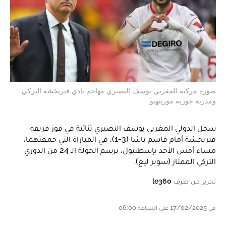
صورة مركبة للمغربي يوسف النصيري مهاجم نادي فنربخشة التركي
ومدربه جوزيه مورينهيو
سجل الدولي المغربي يوسف النصيري ثنائية في فوز فريقه
فنربخشة أمام قاسم باشا (3-1)، في المباراة التي جمعتهما،
مساء أمس الأحد بإسطنبول، برسم الجولة الـ 24 من الدوري
التركي الممتاز (سوبر ليغ).
تحرير من طرف
le360
في 17/02/2025 على الساعة 06:00