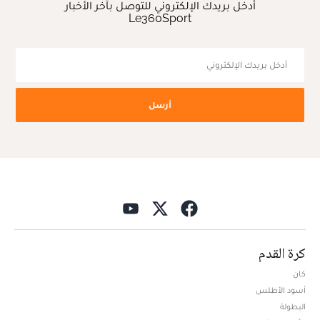
أرسل
كرة القدم
كان
أسود الأطلس
البطولة
كأس العرش
دوري أبطال افريقيا