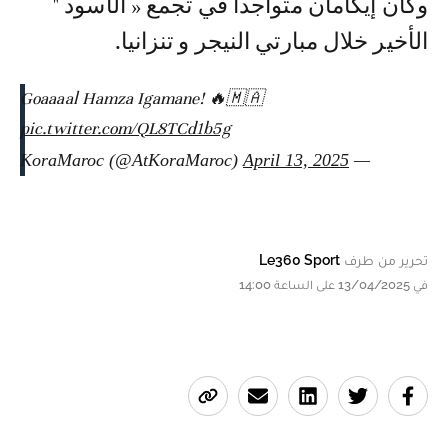
وكان إيكامان متواجدا في تجمع « الأسود "
الأخير خلال مبارتي النيجر و تنزانيا.
Goaaaal Hamza Igamane! 🔥🇲🇦
pic.twitter.com/QL8TCd1b5g
April 13, 2025
— KoraMaroc (@AtKoraMaroc)
تحرير من طرف
Le360 Sport
في 13/04/2025 على الساعة 14:00