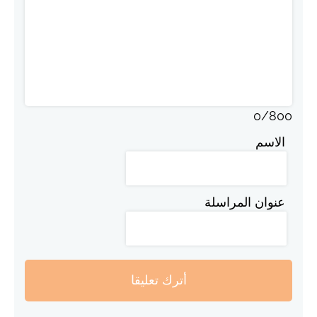
0
/
800
الاسم
عنوان المراسلة
أترك تعليقا