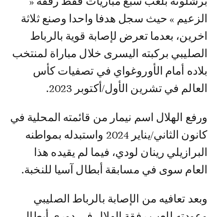
برشلونة بلعب سبع مباريات فقط رفقة «
الزعيم » حيث سجل هدفا واحدا وصنع ثلاثة
اخرين، بعدما تعرض لإصابة قوية بالرباط
الصليبي بركبته اليسرى خلال مباراة لمنتخب
بلاده أمام الأوروغواي في تصفيات كأس
العالم في تشرين الأول/أكتوبر 2023.
ورفع الهلال اسم نيمار من قائمته المحلية في
كانون الثاني/يناير 2024 واستبدله بمواطنه
البرازيلي رينان لودي، فيما لم يقيده هذا
العام سوى في مسابقة أبطال آسيا للنخبة.
وبعد تعافيه من الإصابة بالرباط الصليبي
وعودته للعب رفقة الهلال في دوري أبطال