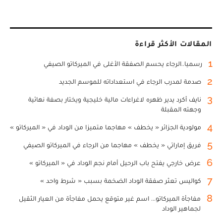
المقالات الأكثر قراءة
1
رسميا..الرجاء يحسم الصفقة الأغلى في الميركاتو الصيفي
2
صدمة لمدرب الرجاء في استعداداته للموسم الجديد
3
نايف أكرد يدير ظهره لاغراءات مالية خليجية ويختار بصفة نهائية
وجهته المقبلة
4
مولودية الجزائر « يخطف » مهاجما متميزا من الوداد في « الميركاتو »
5
فريق إماراتي « يخطف » مهاجما من الرجاء في الميركاتو الصيفي
6
عرض خارجي يفتح باب الرحيل أمام نجم الوداد في « الميركاتو »
7
كواليس تعثر صفقة الوداد الضخمة بسبب « شرط واحد »
8
مفاجأة الميركاتو... اسم غير متوقع يحمل مفاجأة من العيار الثقيل
لجماهير الوداد