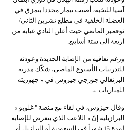
آسيا للنخبة، أصيب نيمار مجددا بتمزق في
العضلة الخلفية في مطلع تشرين الثاني/
نوفمبر الماضي حيث أعلن النادي غيابه من
أربعة إلى ستة أسابيع.
ورغم تعافيه من الإصابة الجديدة وعودته
للتدريبات الأسبوع الماضي، شكّك مدربه
البرتغالي جورجي جيزوس في « جهوزيته
للمباريات ».
وقال جيزوس، في لقاء مع منصة " غلوبو »
البرازيلية إنّ « اللاعب الذي يتعرض للإصابة
لمدة 15 شهراً في السعودية أو البرازيل أو