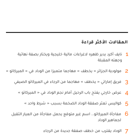
المقالات الأكثر قراءة
1
نايف أكرد يدير ظهره لاغراءات مالية خليجية ويختار بصفة نهائية
وجهته المقبلة
2
مولودية الجزائر « يخطف » مهاجما متميزا من الوداد في « الميركاتو »
3
فريق إماراتي « يخطف » مهاجما من الرجاء في الميركاتو الصيفي
4
عرض خارجي يفتح باب الرحيل أمام نجم الوداد في « الميركاتو »
5
كواليس تعثر صفقة الوداد الضخمة بسبب « شرط واحد »
6
مفاجأة الميركاتو... اسم غير متوقع يحمل مفاجأة من العيار الثقيل
لجماهير الوداد
7
الوداد يقترب من خطف صفقة جديدة من الرجاء