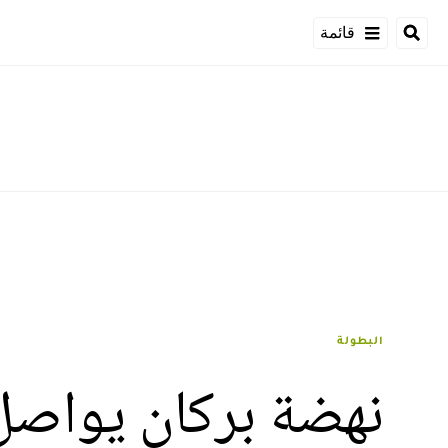
قائمة
البطولة
نهضة بركان يواص