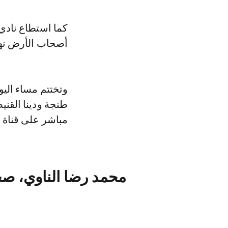
كما استطاع نادي
أصحاب الأرض نهض
طنجة ودينا القن
مباشر على قناة «
محمد رضا الناوي، ص