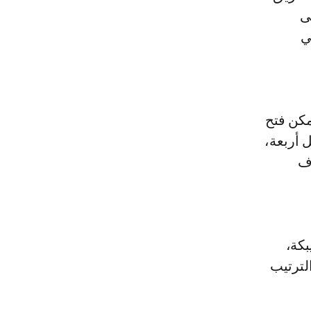
ى
ي
لة الوطنية، تمكن فتح
أربعة،
اف
بكة،
لترتيب