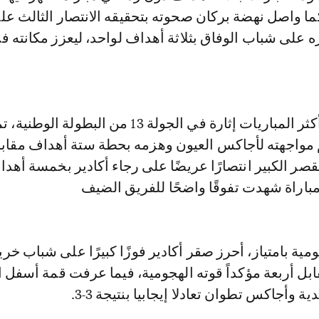
ما واصل نهضة بركان صحوته بتحقيقه الانتصار الثالث عل
 على شباب الوفاق بثلاثة أهداف لواحد، ليعزز مكانته ف
و في واحدة من أكثر المباريات إثارة في الجولة 13 من البطو
اجهته لأجاكس العيون وهزمه بحطة ستة أهداف مقابل 
ر الكبير انتصارًا عريضًا على رجاء أكادير بخمسة أهد
اراة شهدت تفوقًا واضحًا للفريق الضيف
ية بامتياز، أحرز صقر أكادير فوزًا كبيرًا على شباب خري
بل أربعة مؤكداً قوته الهجومية، فيما عرفت قمة أسفل ا
 وأجاكس تطوان تعادلا إيجابيا بنتيجة 3-3.