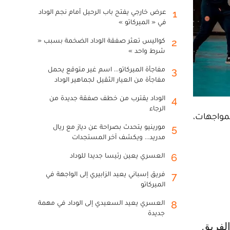
عرض خارجي يفتح باب الرحيل أمام نجم الوداد
1
في « الميركاتو »
كواليس تعثر صفقة الوداد الضخمة بسبب «
2
شرط واحد »
مفاجأة الميركاتو... اسم غير متوقع يحمل
3
مفاجأة من العيار الثقيل لجماهير الوداد
الوداد يقترب من خطف صفقة جديدة من
4
الرجاء
 المواجهات،
مورينيو يتحدث بصراحة عن دياز مع ريال
5
مدريد... ويكشف آخر المستجدات
العسري يعين رئيسا جديدا للوداد
6
فريق إسباني يعيد الزابيري إلى الواجهة في
7
الميركاتو
العسري يعيد السعيدي إلى الوداد في مهمة
8
جديدة
الفريق