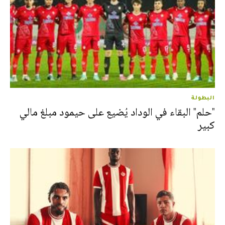
البطولة
"حلم" البقاء في الوداد يُضيع على حيمود مبلغ مالي
كبير