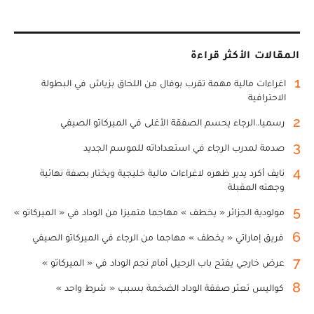
المقالات الأكثر قراءة
1
اغراءات مالية مهمة تقرب بوفال من اللحاق بزياش في البطولة
الاحترافية
2
رسميا..الرجاء يحسم الصفقة الأغلى في الميركاتو الصيفي
3
صدمة لمدرب الرجاء في استعداداته للموسم الجديد
4
نايف أكرد يدير ظهره لاغراءات مالية خليجية ويختار بصفة نهائية
وجهته المقبلة
5
مولودية الجزائر « يخطف » مهاجما متميزا من الوداد في « الميركاتو »
6
فريق إماراتي « يخطف » مهاجما من الرجاء في الميركاتو الصيفي
7
عرض خارجي يفتح باب الرحيل أمام نجم الوداد في « الميركاتو »
8
كواليس تعثر صفقة الوداد الضخمة بسبب « شرط واحد »