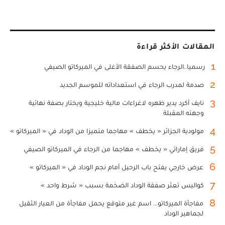
المقالات الأكثر قراءة
1
رسميا..الرجاء يحسم الصفقة الأغلى في الميركاتو الصيفي
2
صدمة لمدرب الرجاء في استعداداته للموسم الجديد
3
نايف أكرد يدير ظهره لاغراءات مالية خليجية ويختار بصفة نهائية
وجهته المقبلة
4
مولودية الجزائر « يخطف » مهاجما متميزا من الوداد في « الميركاتو »
5
فريق إماراتي « يخطف » مهاجما من الرجاء في الميركاتو الصيفي
6
عرض خارجي يفتح باب الرحيل أمام نجم الوداد في « الميركاتو »
7
كواليس تعثر صفقة الوداد الضخمة بسبب « شرط واحد »
8
مفاجأة الميركاتو... اسم غير متوقع يحمل مفاجأة من العيار الثقيل
لجماهير الوداد