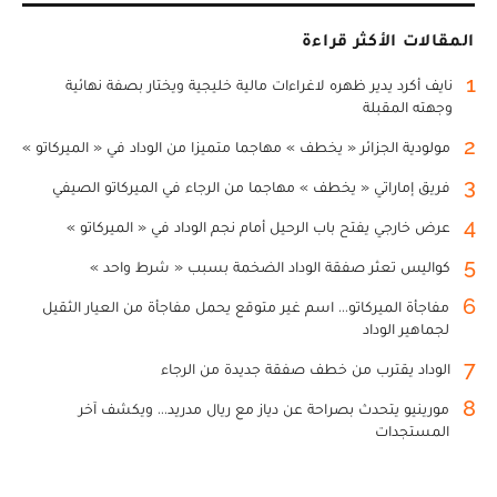
المقالات الأكثر قراءة
1
نايف أكرد يدير ظهره لاغراءات مالية خليجية ويختار بصفة نهائية
وجهته المقبلة
2
مولودية الجزائر « يخطف » مهاجما متميزا من الوداد في « الميركاتو »
3
فريق إماراتي « يخطف » مهاجما من الرجاء في الميركاتو الصيفي
4
عرض خارجي يفتح باب الرحيل أمام نجم الوداد في « الميركاتو »
5
كواليس تعثر صفقة الوداد الضخمة بسبب « شرط واحد »
6
مفاجأة الميركاتو... اسم غير متوقع يحمل مفاجأة من العيار الثقيل
لجماهير الوداد
7
الوداد يقترب من خطف صفقة جديدة من الرجاء
8
مورينيو يتحدث بصراحة عن دياز مع ريال مدريد... ويكشف آخر
المستجدات