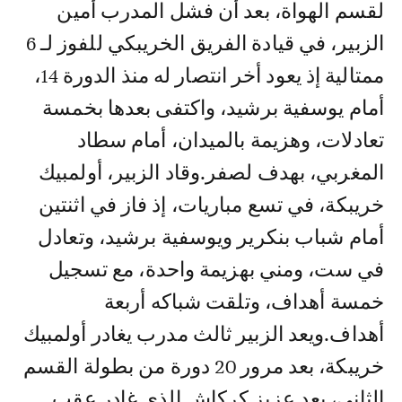
لقسم الهواة، بعد أن فشل المدرب أمين
الزبير، في قيادة الفريق الخريبكي للفوز لـ 6
ممتالية إذ يعود أخر انتصار له منذ الدورة 14،
أمام يوسفية برشيد، واكتفى بعدها بخمسة
تعادلات، وهزيمة بالميدان، أمام سطاد
المغربي، بهدف لصفر.وقاد الزبير، أولمبيك
خريبكة، في تسع مباريات، إذ فاز في اثنتين
أمام شباب بنكرير ويوسفية برشيد، وتعادل
في ست، ومني بهزيمة واحدة، مع تسجيل
خمسة أهداف، وتلقت شباكه أربعة
أهداف.ويعد الزبير ثالث مدرب يغادر أولمبيك
خريبكة، بعد مرور 20 دورة من بطولة القسم
الثاني، بعد عزيز كركاش الذي غادر عقب