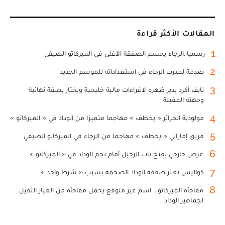
المقالات الأكثر قراءة
1
رسميا..الرجاء يحسم الصفقة الأغلى في الميركاتو الصيفي
2
صدمة لمدرب الرجاء في استعداداته للموسم الجديد
3
نايف أكرد يدير ظهره لاغراءات مالية خليجية ويختار بصفة نهائية
وجهته المقبلة
4
مولودية الجزائر « يخطف » مهاجما متميزا من الوداد في « الميركاتو »
5
فريق إماراتي « يخطف » مهاجما من الرجاء في الميركاتو الصيفي
6
عرض خارجي يفتح باب الرحيل أمام نجم الوداد في « الميركاتو »
7
كواليس تعثر صفقة الوداد الضخمة بسبب « شرط واحد »
8
مفاجأة الميركاتو... اسم غير متوقع يحمل مفاجأة من العيار الثقيل
لجماهير الوداد