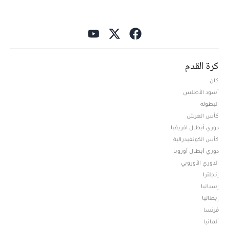
كرة القدم
كان
أسود الأطلس
البطولة
كأس العرش
دوري أبطال افريقيا
كأس الكونفيدرالية
دوري أبطال أوروبا
الدوري الأوروبي
إنجلترا
إسبانيا
إيطاليا
فرنسا
ألمانيا