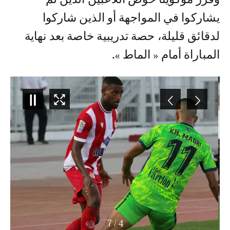
يشاركوا في المواجهة أو الذين شاركوا
لدقائق قليلة، حصة تدريبية خاصة بعد نهاية
المباراة أمام « الماط ».
7
/
4