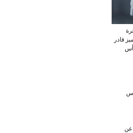
رة
يز قادر
كأس
وس
 عن