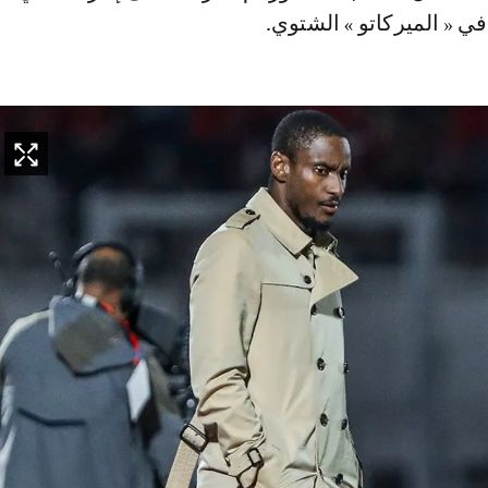
في « الميركاتو » الشتوي.