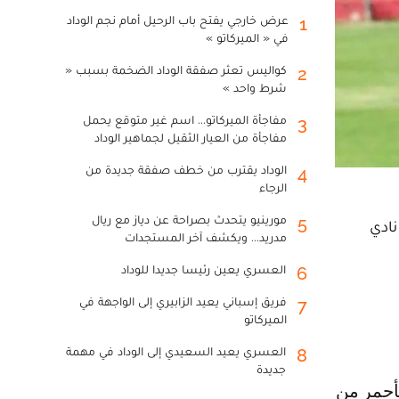
عرض خارجي يفتح باب الرحيل أمام نجم الوداد
1
في « الميركاتو »
كواليس تعثر صفقة الوداد الضخمة بسبب «
2
شرط واحد »
مفاجأة الميركاتو... اسم غير متوقع يحمل
3
مفاجأة من العيار الثقيل لجماهير الوداد
الوداد يقترب من خطف صفقة جديدة من
4
الرجاء
مورينيو يتحدث بصراحة عن دياز مع ريال
5
نادي
مدريد... ويكشف آخر المستجدات
العسري يعين رئيسا جديدا للوداد
6
فريق إسباني يعيد الزابيري إلى الواجهة في
7
الميركاتو
العسري يعيد السعيدي إلى الوداد في مهمة
8
جديدة