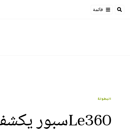
قائمة
البطولة
Le360سبور ي